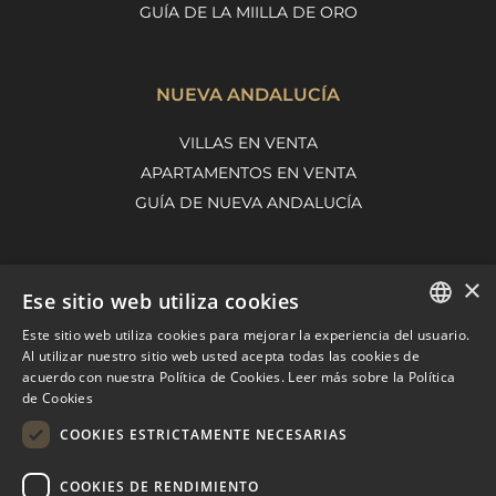
GUÍA DE LA MIILLA DE ORO
NUEVA ANDALUCÍA
VILLAS EN VENTA
APARTAMENTOS EN VENTA
GUÍA DE NUEVA ANDALUCÍA
×
MARBELLA EAST
Ese sitio web utiliza cookies
VILLAS EN VENTA
Este sitio web utiliza cookies para mejorar la experiencia del usuario.
ENGLISH
Al utilizar nuestro sitio web usted acepta todas las cookies de
APARTAMENTOS EN VENTA
acuerdo con nuestra Política de Cookies.
Leer más sobre la Política
SPANISH
MARBELLA EAST GUIDE
de Cookies
FRENCH
COOKIES ESTRICTAMENTE NECESARIAS
DUTCH
COOKIES DE RENDIMIENTO