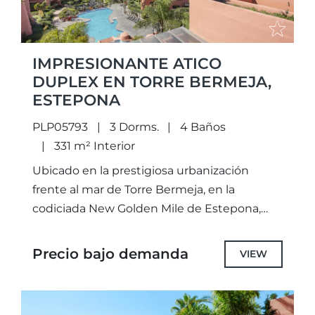
IMPRESIONANTE ATICO
DUPLEX EN TORRE BERMEJA,
ESTEPONA
PLP05793
3 Dorms.
4 Baños
331 m² Interior
Ubicado en la prestigiosa urbanización
frente al mar de Torre Bermeja, en la
codiciada New Golden Mile de Estepona,
este excepcional ático dúplex combina con
maestría la arquitectura andaluza
Precio bajo demanda
VIEW
tradicional...