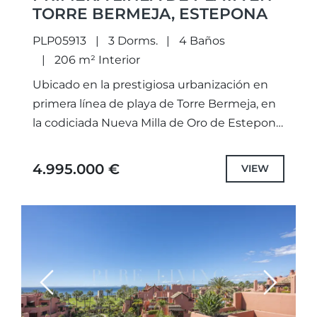
TORRE BERMEJA, ESTEPONA
PLP05913
3 Dorms.
4 Baños
206 m² Interior
Ubicado en la prestigiosa urbanización en
primera línea de playa de Torre Bermeja, en
la codiciada Nueva Milla de Oro de Estepona,
este excepcional ático dúplex combina la
arquitectura andaluza...
4.995.000 €
VIEW
Previous
Next