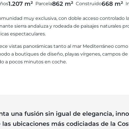
1.207 m²
862 m²
668 m²
ños
Parcela
Construido
I
omunidad muy exclusiva, con doble acceso controlado las 
nante sierra andaluza y rodeada de paisajes naturales p
icas espectaculares.
 ofrece vistas panorámicas tanto al mar Mediterráneo com
ómodo a boutiques de diseño, playas vírgenes, campos de
do a pocos minutos en coche.
enta una fusión sin igual de elegancia, inn
 las ubicaciones más codiciadas de la Cost