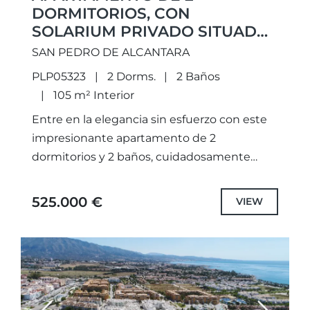
DORMITORIOS, CON
SOLARIUM PRIVADO SITUADO
EN UNA ZONA PRIVILEGIADA
SAN PEDRO DE ALCANTARA
DE SAN PEDRO
PLP05323
2 Dorms.
2 Baños
105 m² Interior
Entre en la elegancia sin esfuerzo con este
impresionante apartamento de 2
dormitorios y 2 baños, cuidadosamente
diseñado para capturar la esencia de la vida
mediterránea. Situado en la 4ª...
525.000 €
VIEW