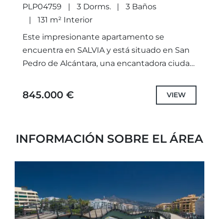
PLP04759
3 Dorms.
3 Baños
131 m² Interior
Este impresionante apartamento se
encuentra en SALVIA y está situado en San
Pedro de Alcántara, una encantadora ciudad
que mezcla la historia y el lujo moderno,
cerca se encuentra Puerto...
845.000 €
VIEW
INFORMACIÓN SOBRE EL ÁREA