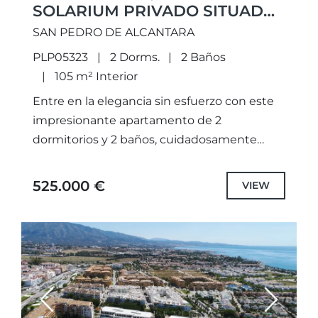
SOLARIUM PRIVADO SITUADO
EN UNA ZONA PRIVILEGIADA
SAN PEDRO DE ALCANTARA
DE SAN PEDRO
PLP05323
2 Dorms.
2 Baños
105 m² Interior
Entre en la elegancia sin esfuerzo con este
impresionante apartamento de 2
dormitorios y 2 baños, cuidadosamente
diseñado para capturar la esencia de la vida
mediterránea. Situado en la 4ª...
525.000 €
VIEW
Previous
Next