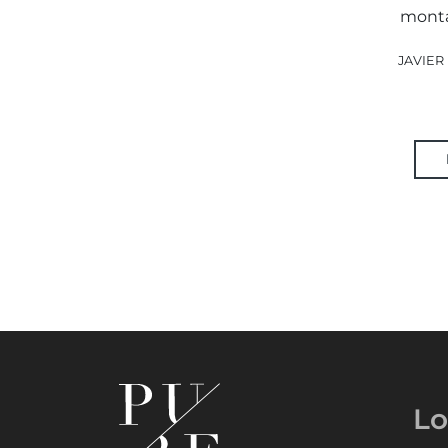
monta
JAVIER 
Lo