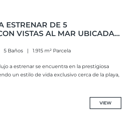
 A ESTRENAR DE 5
CON VISTAS AL MAR UBICADA
VA ZONA DE NAGÜELES, MILLA
RBELLA.
5 Baños
1.915 m² Parcela
 lujo a estrenar se encuentra en la prestigiosa
ndo un estilo de vida exclusivo cerca de la playa,
VIEW