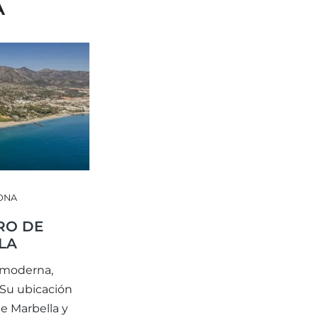
A
ZONA
RO DE
LA
s moderna,
 Su ubicación
de Marbella y