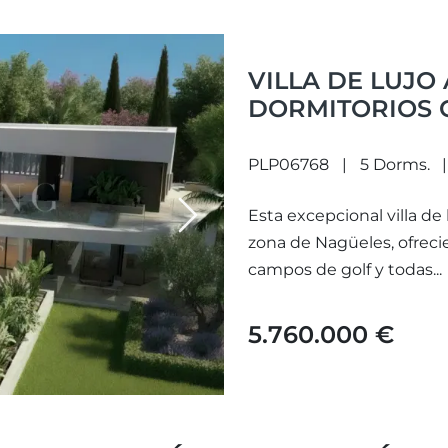
VILLA DE LUJO
DORMITORIOS 
EN LA EXCLUSI
DE ORO DE MA
PLP06768
5 Dorms.
Esta excepcional villa de
Next
zona de Nagüeles, ofrecie
campos de golf y todas...
5.760.000 €