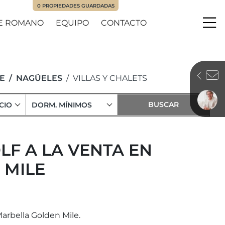
0
PROPIEDADES GUARDADAS
E ROMANO
EQUIPO
CONTACTO
Me
E
NAGÜELES
VILLAS Y CHALETS
CIO
DORM. MÍNIMOS
LF A LA VENTA EN
 MILE
Marbella Golden Mile.