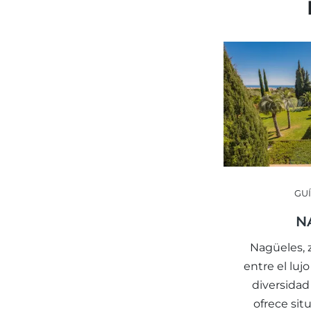
GUÍ
N
Nagüeles, z
entre el luj
diversidad
ofrece situ