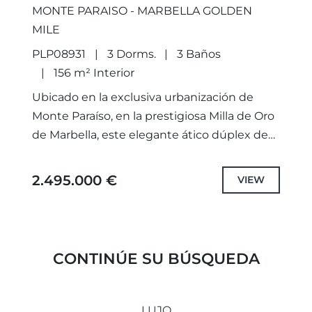
MONTE PARAISO - MARBELLA GOLDEN
MILE
PLP08931
3 Dorms.
3 Baños
156 m² Interior
Ubicado en la exclusiva urbanización de
Monte Paraíso, en la prestigiosa Milla de Oro
de Marbella, este elegante ático dúplex de
tres dormitorios y tres baños ofrece una
combinación equilibrada...
2.495.000 €
VIEW
CONTINÚE SU BÚSQUEDA
LUJO