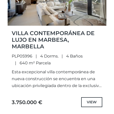
Previous
Next
VILLA CONTEMPORÁNEA DE
LUJO EN MARBESA,
MARBELLA
PLP05996
4 Dorms.
4 Baños
640 m² Parcela
Esta excepcional villa contemporánea de
nueva construcción se encuentra en una
ubicación privilegiada dentro de la exclusiva
zona residencial de Marbesa, ofreciendo
acceso a pie a la playa, restaurantes locales...
3.750.000 €
VIEW