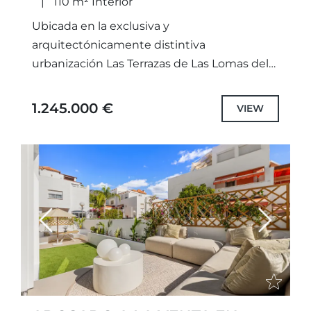
110 m² Interior
Ubicada en la exclusiva y
arquitectónicamente distintiva
urbanización Las Terrazas de Las Lomas del
Marbella Club, Arka Hill es una magnífica
residencia completamente renovada y lista
1.245.000 €
VIEW
para entrar a vivir,...
Previous
Next