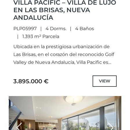
VILLA PACIFIC – VILLA DE LUJO
EN LAS BRISAS, NUEVA
ANDALUCÍA
PLP05997
4 Dorms.
4 Baños
1.393 m² Parcela
Ubicada en la prestigiosa urbanización de
Las Brisas, en el corazón del reconocido Golf
Valley de Nueva Andalucía, Villa Pacific es
una elegante villa contemporánea de cuatro
dormitorios que combina...
3.895.000 €
VIEW