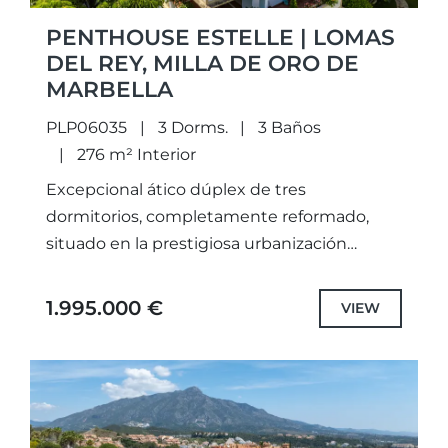
PENTHOUSE ESTELLE | LOMAS
DEL REY, MILLA DE ORO DE
MARBELLA
PLP06035
3 Dorms.
3 Baños
276 m² Interior
Excepcional ático dúplex de tres
dormitorios, completamente reformado,
situado en la prestigiosa urbanización
cerrada de Lomas del Rey, en la exclusiva
Milla de Oro de Marbella.Con una superficie
1.995.000 €
VIEW
construida de...