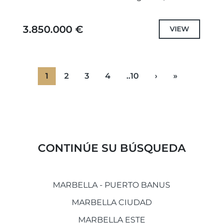
escasos minutos de la Milla de Oro de
Marbella. Completamente renovada, esta
3.850.000 €
VIEW
excepcional...
1
2
3
4
..10
›
»
CONTINÚE SU BÚSQUEDA
MARBELLA - PUERTO BANUS
MARBELLA CIUDAD
MARBELLA ESTE