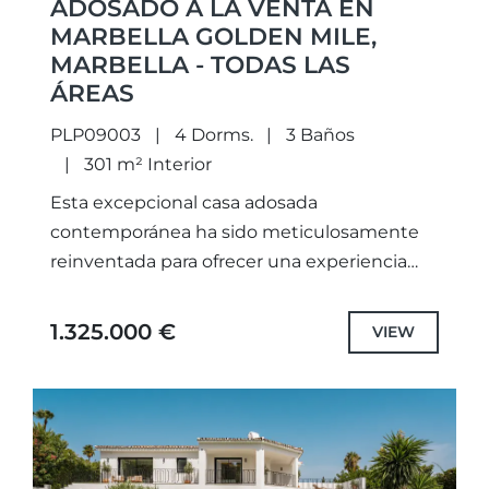
ADOSADO A LA VENTA EN
MARBELLA GOLDEN MILE,
MARBELLA - TODAS LAS
ÁREAS
PLP09003
4 Dorms.
3 Baños
301 m² Interior
Esta excepcional casa adosada
contemporánea ha sido meticulosamente
reinventada para ofrecer una experiencia
residencial elevada en uno de los enclaves
más prestigiosos de la Milla de Oro de
1.325.000 €
VIEW
Marbella. Situada...