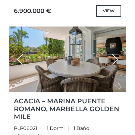
residencial en Marbella. Con
6.900.000 €
VIEW
aproximadamente 660...
Previous
Next
ACACIA – MARINA PUENTE
ROMANO, MARBELLA GOLDEN
MILE
PLP06021
1 Dorm.
1 Baño