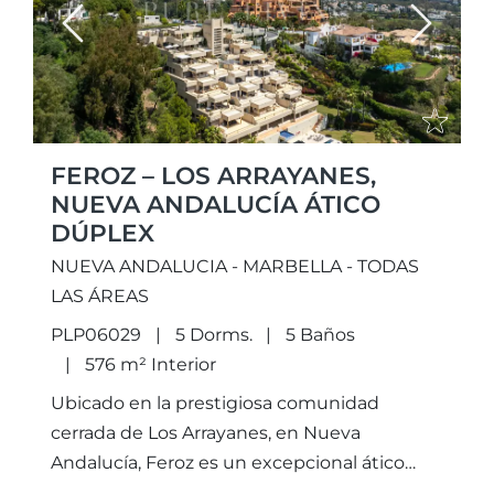
Previous
Next
FEROZ – LOS ARRAYANES,
NUEVA ANDALUCÍA ÁTICO
DÚPLEX
NUEVA ANDALUCIA - MARBELLA - TODAS
LAS ÁREAS
PLP06029
5 Dorms.
5 Baños
576 m² Interior
Ubicado en la prestigiosa comunidad
cerrada de Los Arrayanes, en Nueva
Andalucía, Feroz es un excepcional ático
dúplex que redefine el concepto de lujo