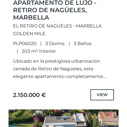
APARTAMENTO DE LUJO -
RETIRO DE NAGÜELES,
MARBELLA
EL RETIRO DE NAGÜELES - MARBELLA
GOLDEN MILE
PLP06020
3 Dorms.
3 Baños
203 m² Interior
Ubicado en la prestigiosa urbanización
cerrada de Retiro de Nagüeles, este
elegante apartamento completamente
reformado combina a la perfección el diseño
contemporáneo con el estilo de vida
2.150.000 €
VIEW
mediterráneo. Gracias a...