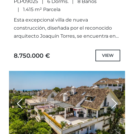
PLP09025
6 Dorms.
8 Baños
1.415 m² Parcela
Esta excepcional villa de nueva
construcción, diseñada por el reconocido
arquitecto Joaquín Torres, se encuentra en
la prestigiosa zona residencial de Los
Monteros, a pocos pasos de la playa.
8.750.000 €
VIEW
Considerada...
Previous
Next