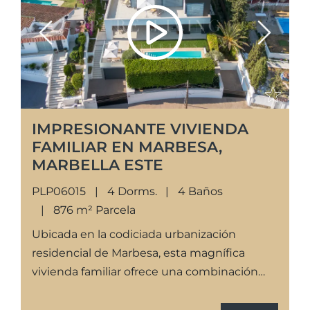
Previous
Next
IMPRESIONANTE VIVIENDA
FAMILIAR EN MARBESA,
MARBELLA ESTE
PLP06015
4 Dorms.
4 Baños
876 m² Parcela
Ubicada en la codiciada urbanización
residencial de Marbesa, esta magnífica
vivienda familiar ofrece una combinación
excepcional de tranquilidad, confort y estilo
de vida junto al mar. Situada a tan solo...