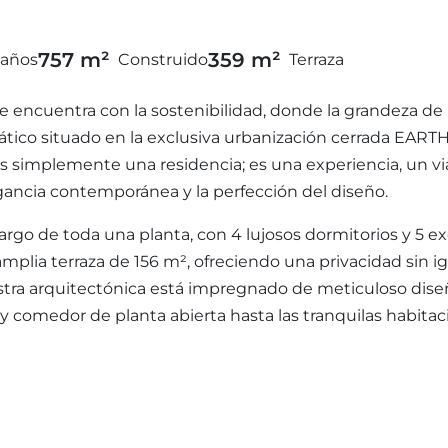
757 m²
359 m²
años
Construido
Terraza
encuentra con la sostenibilidad, donde la grandeza de l
tico situado en la exclusiva urbanización cerrada
EART
es simplemente una residencia; es una experiencia, un via
egancia contemporánea y la perfección del diseño.
 largo de toda una planta, con 4 lujosos dormitorios y 5 
mplia terraza de 156 m², ofreciendo una privacidad sin 
estra arquitectónica está impregnado de meticuloso diseñ
 y comedor de planta abierta hasta las tranquilas habit