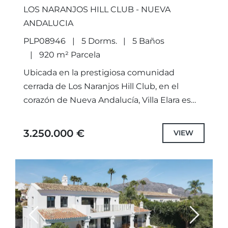
LOS NARANJOS HILL CLUB - NUEVA
ANDALUCIA
PLP08946
5 Dorms.
5 Baños
920 m² Parcela
Ubicada en la prestigiosa comunidad
cerrada de Los Naranjos Hill Club, en el
corazón de Nueva Andalucía, Villa Elara es
una elegante propiedad completamente
renovada que combina privacidad, confort
3.250.000 €
VIEW
y...
Previous
Next