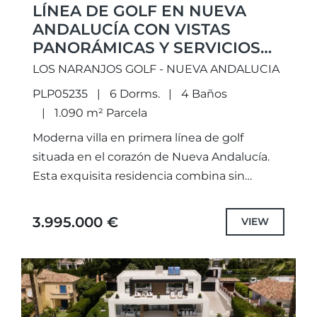
LÍNEA DE GOLF EN NUEVA
ANDALUCÍA CON VISTAS
PANORÁMICAS Y SERVICIOS
DE LUJO
LOS NARANJOS GOLF - NUEVA ANDALUCIA
PLP05235
6 Dorms.
4 Baños
1.090 m² Parcela
Moderna villa en primera línea de golf
situada en el corazón de Nueva Andalucía.
Esta exquisita residencia combina sin
esfuerzo el diseño contemporáneo con un
confort sin igual, ofreciendo una...
3.995.000 €
VIEW