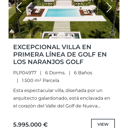
Previous
Next
EXCEPCIONAL VILLA EN
PRIMERA LÍNEA DE GOLF EN
LOS NARANJOS GOLF
PLP04977
6 Dorms.
6 Baños
1.500 m² Parcela
Esta espectacular villa, diseñada por un
arquitecto galardonado, está enclavada en
el corazón del Valle del Golf de Nueva
Andalucía. Distribuida en tres plantas, la villa
orientada al suroeste desprende...
5.995.000 €
VIEW