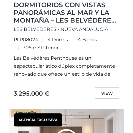
DORMITORIOS CON VISTAS
PANORÁMICAS AL MAR Y LA
MONTAÑA – LES BELVÉDÈRES,
NUEVA ANDALUCÍA
LES BELVEDERES - NUEVA ANDALUCIA
PLP08024
4 Dorms.
4 Baños
305 m² Interior
Les Belvédères Penthouse es un
espectacular ático dúplex completamente
renovado que ofrece un estilo de vida de
lujo en una de las comunidades cerradas
más prestigiosas de Nueva Andalucía.
3.295.000 €
VIEW
Diseñado...
Under offer
AGENCIA EXCLUSIVA