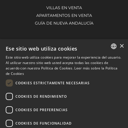
VILLAS EN VENTA
APARTAMENTOS EN VENTA
GUÍA DE NUEVA ANDALUCÍA
×
MARBELLA EAST
Ese sitio web utiliza cookies
VILLAS EN VENTA
Este sitio web utiliza cookies para mejorar la experiencia del usuario.
ENGLISH
Al utilizar nuestro sitio web usted acepta todas las cookies de
APARTAMENTOS EN VENTA
acuerdo con nuestra Política de Cookies.
Leer más sobre la Política
SPANISH
MARBELLA EAST GUIDE
de Cookies
FRENCH
COOKIES ESTRICTAMENTE NECESARIAS
DUTCH
COOKIES DE RENDIMIENTO
COOKIES DE PREFERENCIAS
COOKIES DE FUNCIONALIDAD