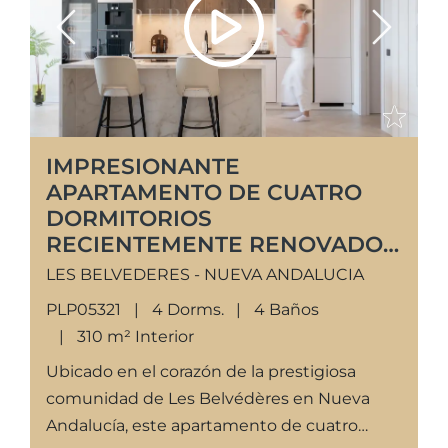
Previous
Next
IMPRESIONANTE
APARTAMENTO DE CUATRO
DORMITORIOS
RECIENTEMENTE RENOVADO
EN LES BELVÉDÈRES, NUEVA
LES BELVEDERES - NUEVA ANDALUCIA
ANDALUCÍA.
PLP05321
4 Dorms.
4 Baños
310 m² Interior
Ubicado en el corazón de la prestigiosa
comunidad de Les Belvédères en Nueva
Andalucía, este apartamento de cuatro