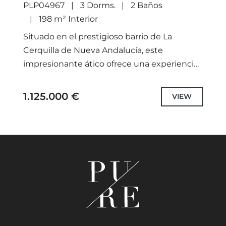
PLP04967
3 Dorms.
2 Baños
198 m² Interior
Situado en el prestigioso barrio de La
Cerquilla de Nueva Andalucía, este
impresionante ático ofrece una experiencia
de vida excepcional con una arquitectura
moderna y lujosas comodidades. En primera
1.125.000 €
VIEW
línea...