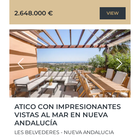
dormitorios recientemente renovado ofrece
una combinación perfecta de lujo moderno
2.648.000 €
VIEW
y confort....
Previous
Next
ATICO CON IMPRESIONANTES
VISTAS AL MAR EN NUEVA
ANDALUCÍA
LES BELVEDERES - NUEVA ANDALUCIA