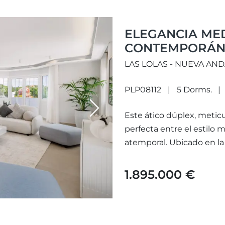
ELEGANCIA ME
CONTEMPORÁNE
EN NUEVA AND
LAS LOLAS - NUEVA AN
PLP08112
5 Dorms.
Next
Este ático dúplex, metic
perfecta entre el estilo 
atemporal. Ubicado en la 
Andalucía,...
1.895.000 €