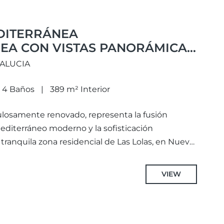
DITERRÁNEA
A CON VISTAS PANORÁMICAS
ALUCÍA, MARBELLA
DALUCIA
4 Baños
389 m² Interior
ulosamente renovado, representa la fusión
mediterráneo moderno y la sofisticación
tranquila zona residencial de Las Lolas, en Nueva
VIEW