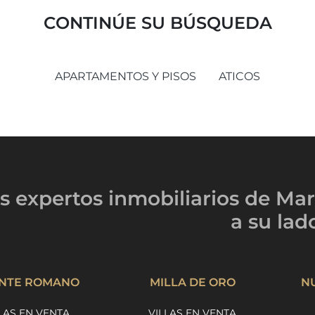
CONTINÚE SU BÚSQUEDA
APARTAMENTOS Y PISOS
ATICOS
s expertos inmobiliarios
de Mar
a su lad
NTE ROMANO
MILLA DE ORO
N
LAS EN VENTA
VILLAS EN VENTA