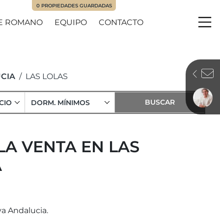
0
PROPIEDADES GUARDADAS
E ROMANO
EQUIPO
CONTACTO
Me
CIA
LAS LOLAS
CIO
DORM. MÍNIMOS
LA VENTA EN LAS
A
va Andalucia.