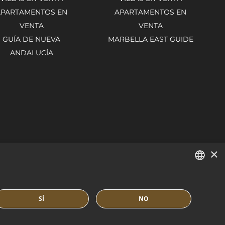
APARTAMENTOS EN
APARTAMENTOS EN
VENTA
VENTA
GUÍA DE NUEVA
MARBELLA EAST GUIDE
ANDALUCÍA
×
ENGLISH
SÍ
NO
SPANISH
FRENCH
TICA DE COOKIES
BUILT BY INMOBA