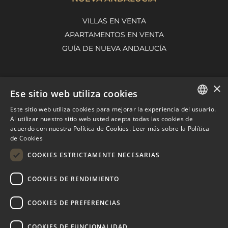
VILLAS EN VENTA
APARTAMENTOS EN VENTA
GUÍA DE NUEVA ANDALUCÍA
×
MARBELLA EAST
Ese sitio web utiliza cookies
VILLAS EN VENTA
Este sitio web utiliza cookies para mejorar la experiencia del usuario.
ENGLISH
Al utilizar nuestro sitio web usted acepta todas las cookies de
APARTAMENTOS EN VENTA
acuerdo con nuestra Política de Cookies.
Leer más sobre la Política
SPANISH
MARBELLA EAST GUIDE
de Cookies
FRENCH
COOKIES ESTRICTAMENTE NECESARIAS
DUTCH
COOKIES DE RENDIMIENTO
COOKIES DE PREFERENCIAS
COOKIES DE FUNCIONALIDAD