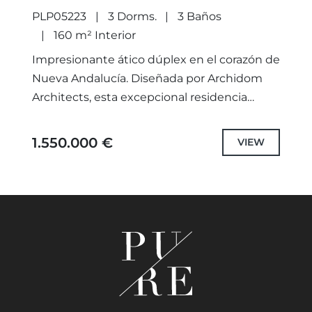
PLP05223
3 Dorms.
3 Baños
160 m² Interior
Impresionante ático dúplex en el corazón de
Nueva Andalucía. Diseñada por Archidom
Architects, esta excepcional residencia
ofrece 160 metros cuadrados de interiores
meticulosamente elaborados,
1.550.000 €
VIEW
perfectamente conectados a una terraza
de...