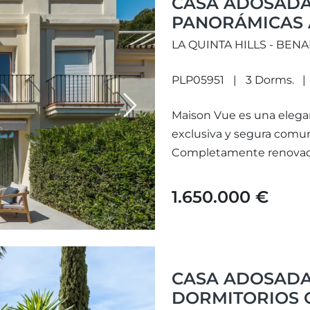
CASA ADOSADA
PANORÁMICAS A
BENAHAVÍS
LA QUINTA HILLS - BEN
PLP05951
3 Dorms.
Next
Maison Vue es una elegan
exclusiva y segura comun
Completamente renovada 
1.650.000 €
CASA ADOSADA
DORMITORIOS C