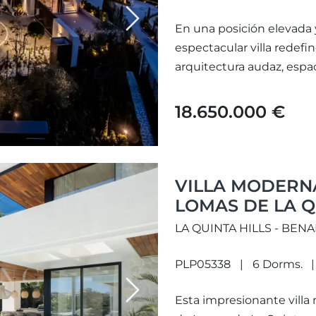
Next
En una posición elevada y
espectacular villa redefi
arquitectura audaz, espaci
18.650.000 €
VILLA MODERNA
LOMAS DE LA Q
LA QUINTA HILLS - BEN
PLP05338
6 Dorms.
Next
Esta impresionante vill