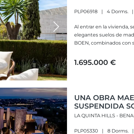
QUINTA HILLS
PLP06918
4 Dorms.
Al entrar en la vivienda, 
Next
elegantes suelos de mad
BOEN, combinados con sof
1.695.000 €
UNA OBRA MA
SUSPENDIDA S
LA QUINTA HILLS - BEN
PLP05330
8 Dorms.