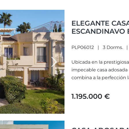
ELEGANTE CAS
ESCANDINAVO E
BENAHAVÍS
PLP06012
3 Dorms.
Ubicada en la prestigiosa
Next
impecable casa adosada 
combina a la perfección 
contemporáneo con...
1.195.000 €