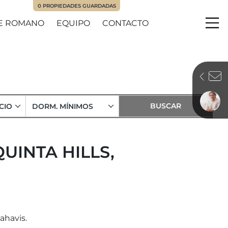
0
PROPIEDADES GUARDADAS
E ROMANO
EQUIPO
CONTACTO
Me
CIO
DORM. MÍNIMOS
QUINTA HILLS,
ahavis.