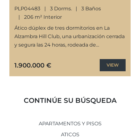
PLP04483
3 Dorms.
3 Baños
206 m² Interior
Ático dúplex de tres dormitorios en La
Alzambra Hill Club, una urbanización cerrada
y segura las 24 horas, rodeada de
exuberantes jardines tropicales con
cascadas, piscina comunitaria y gimnasio.La
1.900.000 €
VIEW
propiedad...
CONTINÚE SU BÚSQUEDA
APARTAMENTOS Y PISOS
ATICOS