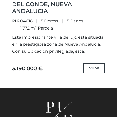
DEL CONDE, NUEVA
ANDALUCIA
PLP04618
5 Dorms.
5 Baños
1.772 m² Parcela
Esta impresionante villa de lujo está situada
en la prestigiosa zona de Nueva Andalucía.
Con su ubicación privilegiada, esta
propiedad ofrece impresionantes vistas de
las montañas, el mar y el...
3.190.000 €
VIEW