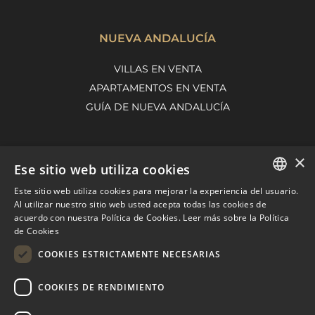
NUEVA ANDALUCÍA
VILLAS EN VENTA
APARTAMENTOS EN VENTA
GUÍA DE NUEVA ANDALUCÍA
×
MARBELLA EAST
Ese sitio web utiliza cookies
VILLAS EN VENTA
Este sitio web utiliza cookies para mejorar la experiencia del usuario.
ENGLISH
Al utilizar nuestro sitio web usted acepta todas las cookies de
APARTAMENTOS EN VENTA
acuerdo con nuestra Política de Cookies.
Leer más sobre la Política
SPANISH
MARBELLA EAST GUIDE
de Cookies
FRENCH
COOKIES ESTRICTAMENTE NECESARIAS
DUTCH
COOKIES DE RENDIMIENTO