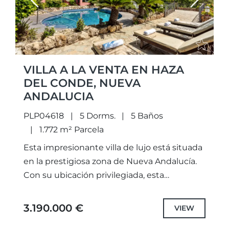
Previous
Next
VILLA A LA VENTA EN HAZA
DEL CONDE, NUEVA
ANDALUCIA
PLP04618
5 Dorms.
5 Baños
1.772 m² Parcela
Esta impresionante villa de lujo está situada
en la prestigiosa zona de Nueva Andalucía.
Con su ubicación privilegiada, esta
propiedad ofrece impresionantes vistas de
las montañas, el mar y el...
3.190.000 €
VIEW