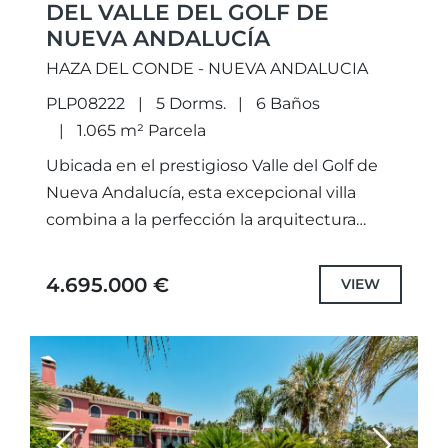
DEL VALLE DEL GOLF DE
NUEVA ANDALUCÍA
HAZA DEL CONDE - NUEVA ANDALUCIA
PLP08222
5 Dorms.
6 Baños
1.065 m² Parcela
Ubicada en el prestigioso Valle del Golf de
Nueva Andalucía, esta excepcional villa
combina a la perfección la arquitectura
contemporánea con la inspiración balinesa
boho y una estética tropical exuberante....
4.695.000 €
VIEW