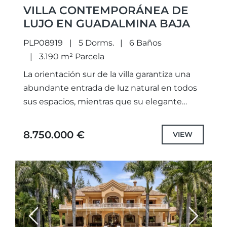
VILLA CONTEMPORÁNEA DE
LUJO EN GUADALMINA BAJA
PLP08919
5 Dorms.
6 Baños
3.190 m² Parcela
La orientación sur de la villa garantiza una
abundante entrada de luz natural en todos
sus espacios, mientras que su elegante
arquitectura moderna se integra
armoniosamente con las serenas vistas...
8.750.000 €
VIEW
Previous
Next