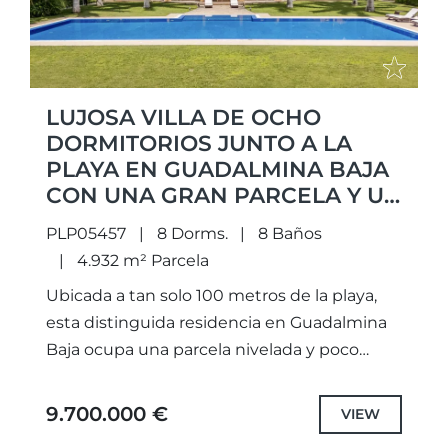
LUJOSA VILLA DE OCHO
DORMITORIOS JUNTO A LA
PLAYA EN GUADALMINA BAJA
CON UNA GRAN PARCELA Y UN
SPA PRIVADO
PLP05457
8 Dorms.
8 Baños
4.932 m² Parcela
Ubicada a tan solo 100 metros de la playa,
esta distinguida residencia en Guadalmina
Baja ocupa una parcela nivelada y poco
común de casi 5.000 m². Envolta en un
entorno paisajístico...
9.700.000 €
VIEW