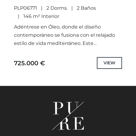
FUENGIROLA
PLP06771
2 Dorms.
2 Baños
146 m² Interior
Adéntrese en Óleo, donde el diseño
contemporáneo se fusiona con el relajado
estilo de vida mediterráneo. Este
impresionante apartamento de 2
dormitorios y 2 baños ofrece amplias zonas
725.000 €
VIEW
de estar,...