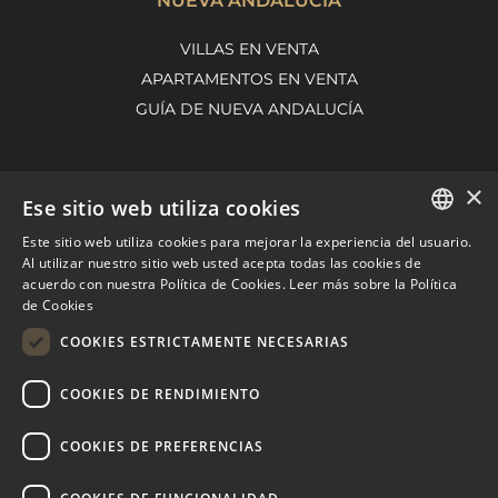
NUEVA ANDALUCÍA
VILLAS EN VENTA
APARTAMENTOS EN VENTA
GUÍA DE NUEVA ANDALUCÍA
×
MARBELLA EAST
Ese sitio web utiliza cookies
VILLAS EN VENTA
Este sitio web utiliza cookies para mejorar la experiencia del usuario.
ENGLISH
Al utilizar nuestro sitio web usted acepta todas las cookies de
APARTAMENTOS EN VENTA
acuerdo con nuestra Política de Cookies.
Leer más sobre la Política
SPANISH
MARBELLA EAST GUIDE
de Cookies
FRENCH
COOKIES ESTRICTAMENTE NECESARIAS
DUTCH
COOKIES DE RENDIMIENTO
COOKIES DE PREFERENCIAS