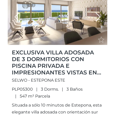
Previous
Next
EXCLUSIVA VILLA ADOSADA
DE 3 DORMITORIOS CON
PISCINA PRIVADA E
IMPRESIONANTES VISTAS EN
ESTEPONA
SELWO - ESTEPONA ESTE
PLP05300
3 Dorms.
3 Baños
547 m² Parcela
Situada a sólo 10 minutos de Estepona, esta
elegante villa adosada con orientación sur