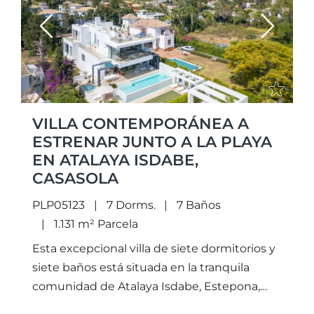
Previous
Next
VILLA CONTEMPORÁNEA A
ESTRENAR JUNTO A LA PLAYA
EN ATALAYA ISDABE,
CASASOLA
PLP05123
7 Dorms.
7 Baños
1.131 m² Parcela
Esta excepcional villa de siete dormitorios y
siete baños está situada en la tranquila
comunidad de Atalaya Isdabe, Estepona,
una zona muy codiciada en la Costa del Sol