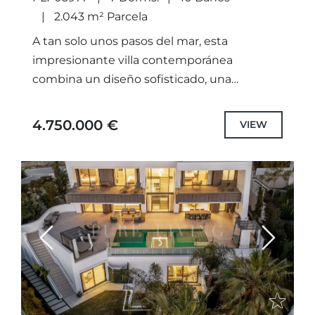
2.043 m² Parcela
A tan solo unos pasos del mar, esta
impresionante villa contemporánea
combina un diseño sofisticado, una
artesanía excepcional y una ubicación
inmejorable en una de las zonas
4.750.000 €
VIEW
residenciales más prestigiosas...
Previous
Next