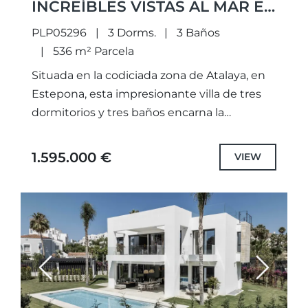
INCREÍBLES VISTAS AL MAR EN
ATALAYA, ESTEPONA
PLP05296
3 Dorms.
3 Baños
536 m² Parcela
Situada en la codiciada zona de Atalaya, en
Estepona, esta impresionante villa de tres
dormitorios y tres baños encarna la
elegancia y el confort modernos. Diseñada
con una arquitectura contemporánea...
1.595.000 €
VIEW
Previous
Next