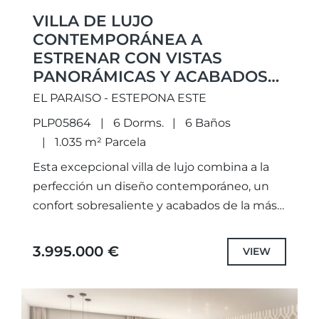
VILLA DE LUJO
CONTEMPORÁNEA A
ESTRENAR CON VISTAS
PANORÁMICAS Y ACABADOS
EXCEPCIONALES, UBICADA EN
EL PARAISO - ESTEPONA ESTE
LA EXCLUSIVA ZONA DE EL
PLP05864
6 Dorms.
6 Baños
PARAÍSO, ESTEPONA ESTE.
1.035 m² Parcela
Esta excepcional villa de lujo combina a la
perfección un diseño contemporáneo, un
confort sobresaliente y acabados de la más
alta calidad en todos sus espacios,
ofreciendo una residencia elegante...
3.995.000 €
VIEW