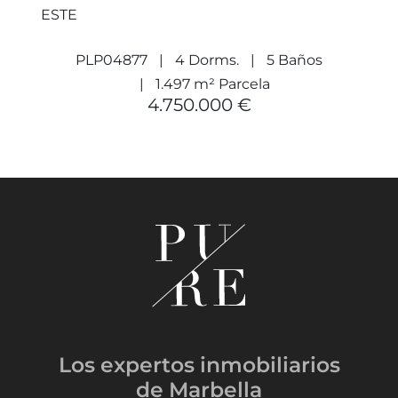
ESTE
PLP04877
4 Dorms.
5 Baños
1.497 m² Parcela
4.750.000 €
Los expertos inmobiliarios
de Marbella