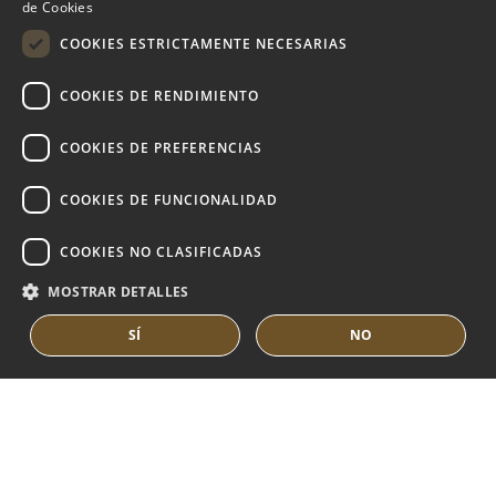
de Cookies
GUÍA DE NUEVA ANDALUCÍA
FRENCH
COOKIES ESTRICTAMENTE NECESARIAS
DUTCH
COOKIES DE RENDIMIENTO
MARBELLA EAST
VILLAS EN VENTA
COOKIES DE PREFERENCIAS
APARTAMENTOS EN VENTA
COOKIES DE FUNCIONALIDAD
MARBELLA EAST GUIDE
COOKIES NO CLASIFICADAS
MOSTRAR DETALLES
SÍ
NO
© COPYRIGHT 2008
PURE LIVING PROPERTIES
AVISO LEGAL
POLÍTICA DE PRIVACIDAD