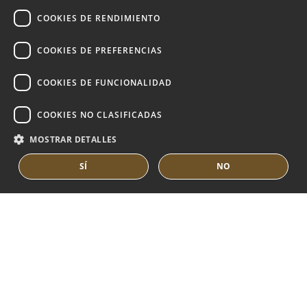
DUTCH
COOKIES DE RENDIMIENTO
MARBELLA EAST
VILLAS EN VENTA
COOKIES DE PREFERENCIAS
APARTAMENTOS EN VENTA
COOKIES DE FUNCIONALIDAD
MARBELLA EAST GUIDE
COOKIES NO CLASIFICADAS
MOSTRAR DETALLES
SÍ
NO
© COPYRIGHT 2008
PURE LIVING PROPERTIES
AVISO LEGAL
POLÍTICA DE PRIVACIDAD
POLÍTICA DE COOKIES
BUILT BY INMOBA