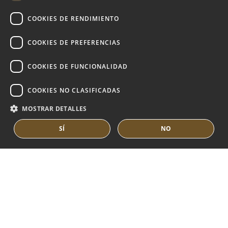
DUTCH
COOKIES DE RENDIMIENTO
MARBELLA EAST
VILLAS EN VENTA
COOKIES DE PREFERENCIAS
APARTAMENTOS EN VENTA
COOKIES DE FUNCIONALIDAD
MARBELLA EAST GUIDE
COOKIES NO CLASIFICADAS
MOSTRAR DETALLES
SÍ
NO
© COPYRIGHT 2008
PURE LIVING PROPERTIES
AVISO LEGAL
POLÍTICA DE PRIVACIDAD
POLÍTICA DE COOKIES
BUILT BY INMOBA