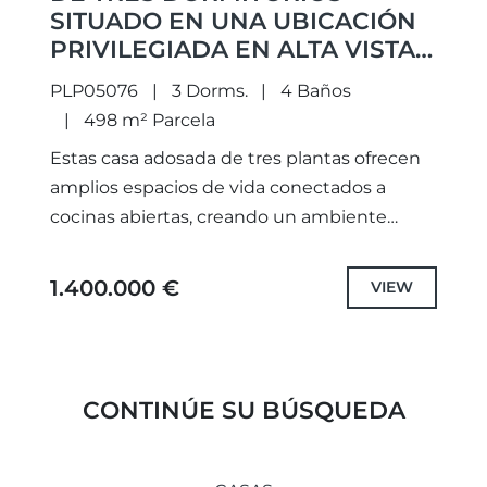
SITUADO EN UNA UBICACIÓN
PRIVILEGIADA EN ALTA VISTA,
SAN PEDRO DE ALCÁNTARA
PLP05076
3 Dorms.
4 Baños
498 m² Parcela
Estas casa adosada de tres plantas ofrecen
amplios espacios de vida conectados a
cocinas abiertas, creando un ambiente
acogedor para las reuniones y la relajación.
Diseñado pensando en las familias,...
1.400.000 €
VIEW
CONTINÚE SU BÚSQUEDA