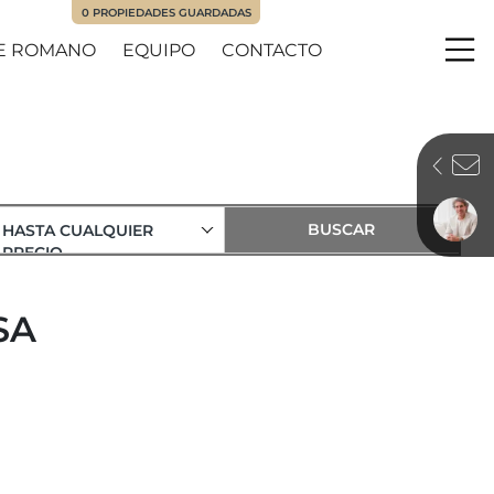
0
PROPIEDADES GUARDADAS
E ROMANO
EQUIPO
CONTACTO
Me
HASTA CUALQUIER
PRECIO
SA