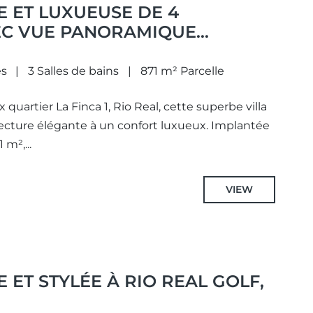
 ET LUXUEUSE DE 4
C VUE PANORAMIQUE
 SUR LA MER, SITUÉE À RIO
s
3 Salles de bains
871 m² Parcelle
 quartier La Finca 1, Rio Real, cette superbe villa
ecture élégante à un confort luxueux. Implantée
 m²,...
VIEW
 ET STYLÉE À RIO REAL GOLF,