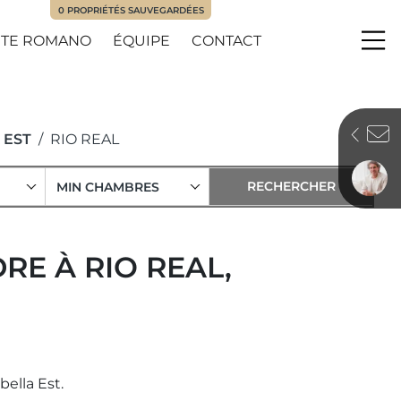
0
PROPRIÉTÉS SAUVEGARDÉES
TE ROMANO
ÉQUIPE
CONTACT
Me
 EST
RIO REAL
MIN CHAMBRES
RE À RIO REAL,
ella Est.