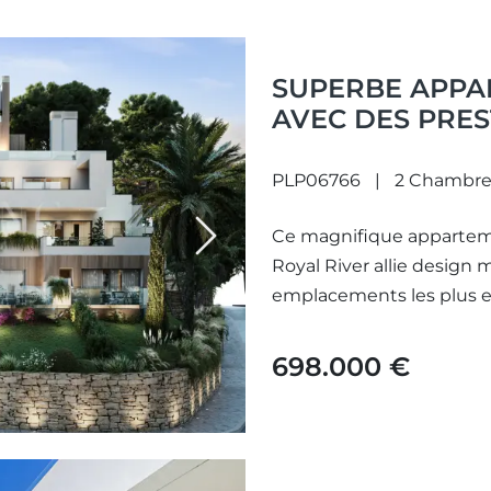
SUPERBE APPA
AVEC DES PRES
SITUÉ DANS LE 
À L’EST DE MAR
PLP06766
2 Chambre
Ce magnifique apparteme
Next
Royal River allie design 
emplacements les plus exc
698.000 €