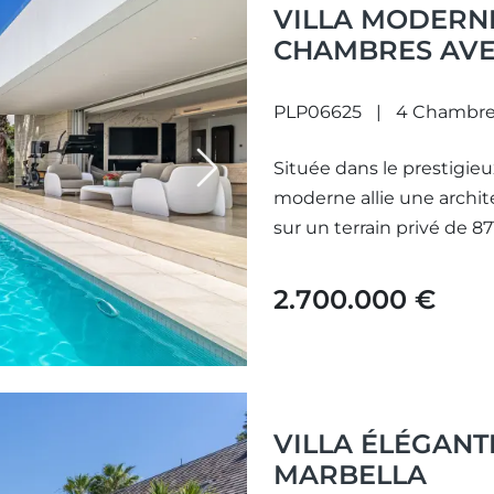
VILLA MODERNE
CHAMBRES AVE
SPECTACULAIRE
REAL.
PLP06625
4 Chambre
Située dans le prestigieux
Next
moderne allie une archit
sur un terrain privé de 871
2.700.000 €
VILLA ÉLÉGANTE
MARBELLA