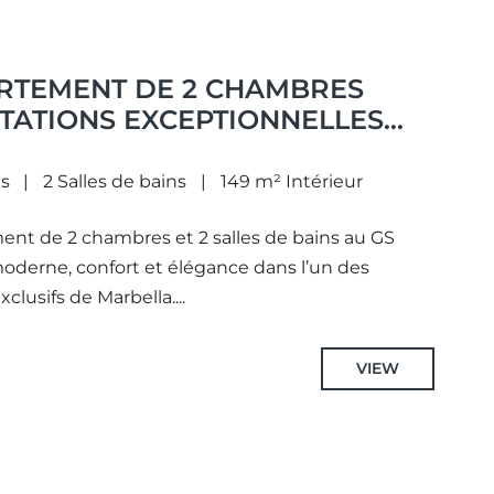
RTEMENT DE 2 CHAMBRES
TATIONS EXCEPTIONNELLES
QUARTIER PRISÉ DE RIO REAL,
BELLA.
s
2 Salles de bains
149 m² Intérieur
nt de 2 chambres et 2 salles de bains au GS
moderne, confort et élégance dans l’un des
lusifs de Marbella....
VIEW