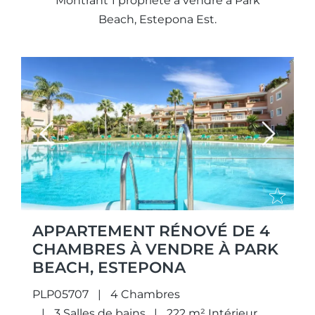
Montrant 1 propriété à vendre à Park
Beach, Estepona Est.
Previous
Next
APPARTEMENT RÉNOVÉ DE 4
CHAMBRES À VENDRE À PARK
BEACH, ESTEPONA
PLP05707
4 Chambres
3 Salles de bains
222 m² Intérieur