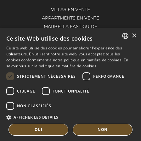
VILLAS EN VENTE
APPARTMENTS EN VENTE
MARBELLA EAST GUIDE
×
Ce site Web utilise des cookies
Ce site web utilise des cookies pour améliorer l'expérience des
ENGLISH
utilisateurs. En utilisant notre site web, vous acceptez tous les
cookies conformément à notre politique en matière de cookies.
En
SPANISH
savoir plus sur la politique en matière de cookies
FRENCH
STRICTEMENT NÉCESSAIRES
PERFORMANCE
DUTCH
CIBLAGE
FONCTIONNALITÉ
© COPYRIGHT 2008
PURE LIVING PROPERTIES
CONSEILS JURIDIQUES
NON CLASSIFIÉS
POLITIQUE DE CONFIDENTIALITÉ
AFFICHER LES DÉTAILS
POLITIQUE DE COOKIES
BUILT BY INMOBA
OUI
NON