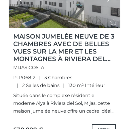
MAISON JUMELÉE NEUVE DE 3
CHAMBRES AVEC DE BELLES
VUES SUR LA MER ET LES
MONTAGNES À RIVIERA DEL
SOL
MIJAS COSTA
PLP06812
3 Chambres
2 Salles de bains
130 m² Intérieur
Située dans le complexe résidentiel
moderne Alya à Riviera del Sol, Mijas, cette
maison jumelée neuve offre un cadre idéal
pour profiter pleinement du style de vie
méditerranéen sur la...