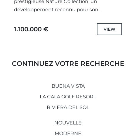
prestigieuse Nature Collection, un
développement reconnu pour son
élégance, sa qualité supérieure et son art de
vivre raffiné. Cette charmante villa jumelée
1.100.000 €
VIEW
de...
CONTINUEZ VOTRE RECHERCHE
BUENA VISTA
LA CALA GOLF RESORT
RIVIERA DEL SOL
NOUVELLE
MODERNE