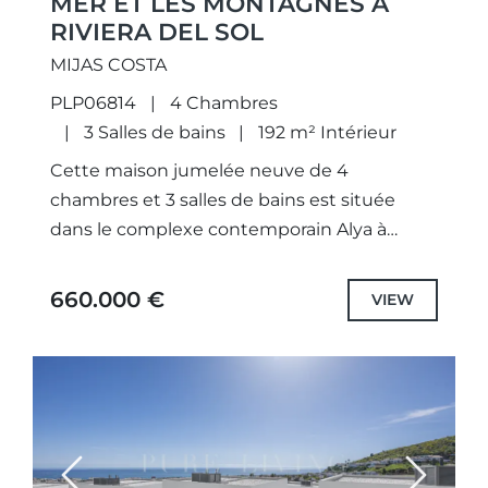
MER ET LES MONTAGNES À
RIVIERA DEL SOL
MIJAS COSTA
PLP06814
4 Chambres
3 Salles de bains
192 m² Intérieur
Cette maison jumelée neuve de 4
chambres et 3 salles de bains est située
dans le complexe contemporain Alya à
Riviera del Sol, Mijas. Elle offre de belles vues
sur...
660.000 €
VIEW
Previous
Next