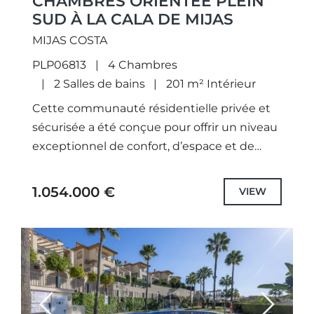
CHAMBRES ORIENTÉE PLEIN
SUD À LA CALA DE MIJAS
MIJAS COSTA
PLP06813
4 Chambres
2 Salles de bains
201 m² Intérieur
Cette communauté résidentielle privée et
sécurisée a été conçue pour offrir un niveau
exceptionnel de confort, d’espace et de
qualité de vie. Les maisons de quatre
chambres s’adressent à ceux...
1.054.000 €
VIEW
Previous
Next