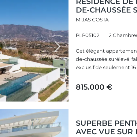
RÉSIDENCE DE 
DE-CHAUSSÉE S
PRIVÉE ET VUE
MIJAS COSTA
– LA CALA DE M
PLP05102
2 Chambre
Next
Cet élégant appartement 
de-chaussée surélevé, fa
exclusif de seulement 16 
815.000 €
SUPERBE PENT
AVEC VUE SUR 