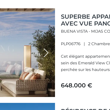
SUPERBE APPA
AVEC VUE PANO
AUX EMERALD 
BUENA VISTA - MIJAS C
BUENAVISTA.
PLP06776
2 Chambre
Next
Cet élégant appartement 
sein des Emerald View 
perchée sur les hauteurs p
648.000 €