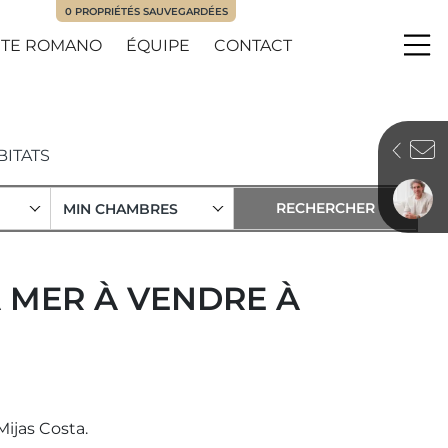
0
PROPRIÉTÉS SAUVEGARDÉES
TE ROMANO
ÉQUIPE
CONTACT
Me
BITATS
MIN CHAMBRES
A MER À VENDRE À
ijas Costa.