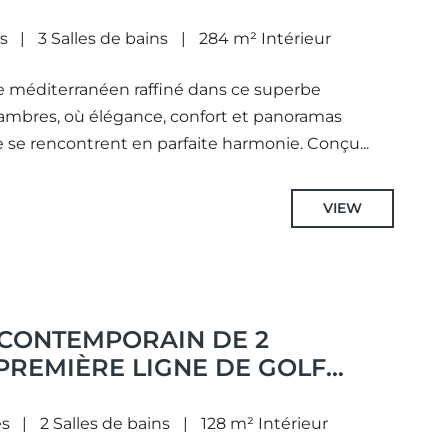
S COSTA
s
3 Salles de bains
284 m² Intérieur
e méditerranéen raffiné dans ce superbe
mbres, où élégance, confort et panoramas
le se rencontrent en parfaite harmonie. Conçu...
VIEW
CONTEMPORAIN DE 2
PREMIÈRE LIGNE DE GOLF
ENABLE SUR LA MER, SITUÉ À
F
s
2 Salles de bains
128 m² Intérieur