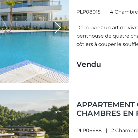
PRIVÉE À MIJA
PLP08015
4 Chambre
Découvrez un art de vivr
Next
penthouse de quatre cha
côtiers à couper le souff
Vendu
APPARTEMENT 
CHAMBRES EN 
AVEC VUE IMPR
CALANOVA GOL
PLP06688
2 Chambre