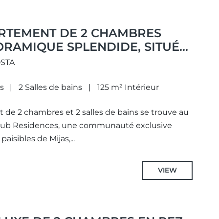
RTEMENT DE 2 CHAMBRES
RAMIQUE SPLENDIDE, SITUÉ
VIEW CLUB RESIDENCES À
OSTA
s
2 Salles de bains
125 m² Intérieur
de 2 chambres et 2 salles de bains se trouve au
Club Residences, une communauté exclusive
aisibles de Mijas,...
VIEW