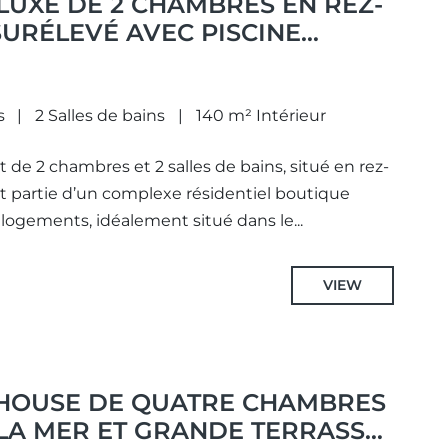
LUXE DE 2 CHAMBRES EN REZ-
URÉLEVÉ AVEC PISCINE
S PANORAMIQUES SUR LA MER
IJAS
s
2 Salles de bains
140 m² Intérieur
de 2 chambres et 2 salles de bains, situé en rez-
it partie d’un complexe résidentiel boutique
logements, idéalement situé dans le...
VIEW
HOUSE DE QUATRE CHAMBRES
LA MER ET GRANDE TERRASSE