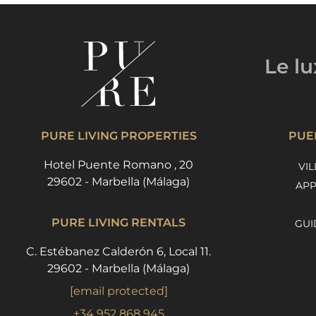
Le l
PURE LIVING PROPERTIES
PUE
Hotel Puente Romano , 20
VIL
29602 - Marbella (Málaga)
APP
PURE LIVING RENTALS
GUI
C. Estébanez Calderón 6, Local 11.
29602 - Marbella (Málaga)
[email protected]
+34 952 868 945