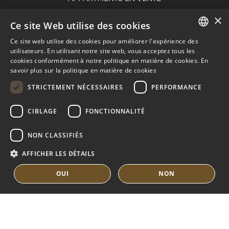
GUIDE DE NUEVA ANDALUCIA
×
Ce site Web utilise des cookies
Ce site web utilise des cookies pour améliorer l'expérience des
ENGLISH
MARBELLA EAST
utilisateurs. En utilisant notre site web, vous acceptez tous les
cookies conformément à notre politique en matière de cookies.
En
SPANISH
savoir plus sur la politique en matière de cookies
VILLAS EN VENTE
FRENCH
APPARTMENTS EN VENTE
STRICTEMENT NÉCESSAIRES
PERFORMANCE
MARBELLA EAST GUIDE
DUTCH
CIBLAGE
FONCTIONNALITÉ
NON CLASSIFIÉS
AFFICHER LES DÉTAILS
OUI
NON
© COPYRIGHT 2008
PURE LIVING PROPERTIES
CONSEILS JURIDIQUES