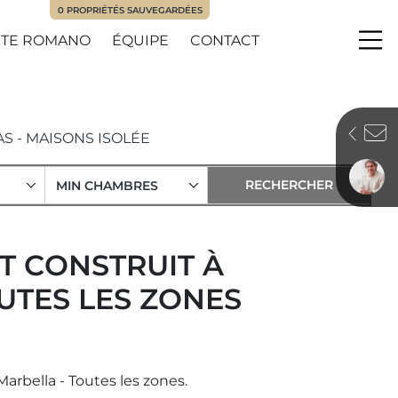
0
PROPRIÉTÉS SAUVEGARDÉES
TE ROMANO
ÉQUIPE
CONTACT
Me
AS - MAISONS ISOLÉE
MIN CHAMBRES
T CONSTRUIT À
UTES LES ZONES
arbella - Toutes les zones.