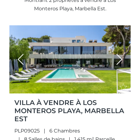
Montrant 2 propriétés à vendre à Los
Monteros Playa, Marbella Est.
Previous
Next
VILLA À VENDRE À LOS
MONTEROS PLAYA, MARBELLA
EST
PLP09025
6 Chambres
8 Salles de bains
1.415 m² Parcelle