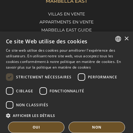
MARBELLA EAST
VILLAS EN VENTE
APPARTMENTS EN VENTE
MARBELLA EAST GUIDE
×
Ce site Web utilise des cookies
Ce site web utilise des cookies pour améliorer l'expérience des
ENGLISH
utilisateurs. En utilisant notre site web, vous acceptez tous les
cookies conformément à notre politique en matière de cookies.
En
SPANISH
savoir plus sur la politique en matière de cookies
FRENCH
STRICTEMENT NÉCESSAIRES
PERFORMANCE
DUTCH
CIBLAGE
FONCTIONNALITÉ
© COPYRIGHT 2008
PURE LIVING PROPERTIES
CONSEILS JURIDIQUES
NON CLASSIFIÉS
POLITIQUE DE CONFIDENTIALITÉ
AFFICHER LES DÉTAILS
POLITIQUE DE COOKIES
BUILT BY INMOBA
OUI
NON