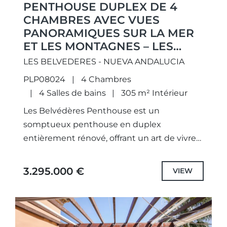
PENTHOUSE DUPLEX DE 4
CHAMBRES AVEC VUES
PANORAMIQUES SUR LA MER
ET LES MONTAGNES – LES
BELVÉDÈRES, NUEVA
LES BELVEDERES - NUEVA ANDALUCIA
ANDALUCÍA
PLP08024
4 Chambres
4 Salles de bains
305 m² Intérieur
Les Belvédères Penthouse est un
somptueux penthouse en duplex
entièrement rénové, offrant un art de vivre
raffiné au sein de l’une des résidences
fermées les plus prestigieuses de Nueva
3.295.000 €
VIEW
Andalucía....