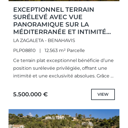
EXCEPTIONNEL TERRAIN
SURÉLEVÉ AVEC VUE
PANORAMIQUE SUR LA
MÉDITERRANÉE ET INTIMITÉ
ABSOLUE
LA ZAGALETA - BENAHAVIS
PLP08810
12.563 m² Parcelle
Ce terrain plat exceptionnel bénéficie d’une
position surélevée privilégiée, offrant une
intimité et une exclusivité absolues. Grâce à
son orientation idéale sud à sud-ouest, il
profite d’un ensoleillement optimal tout...
5.500.000 €
VIEW