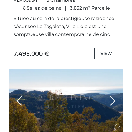
PLP05934
5 Chambres
6 Salles de bains
3.852 m² Parcelle
Située au sein de la prestigieuse résidence
sécurisée La Zagaleta, Villa Liora est une
somptueuse villa contemporaine de cinq
chambres conçue par le célèbre cabinet
d’architecture Puroform. Récemment
7.495.000 €
VIEW
achevée, cette...
Previous
Next