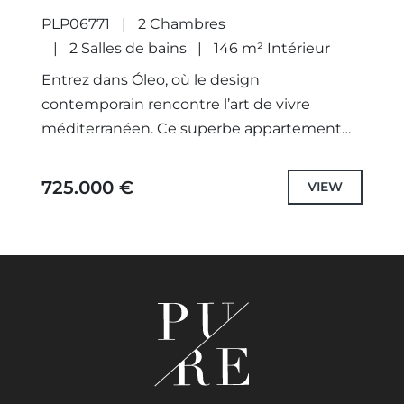
FUENGIROLA
PLP06771
2 Chambres
2 Salles de bains
146 m² Intérieur
Entrez dans Óleo, où le design
contemporain rencontre l’art de vivre
méditerranéen. Ce superbe appartement
de 2 chambres et 2 salles de bains offre des
espaces de vie spacieux, deux...
725.000 €
VIEW