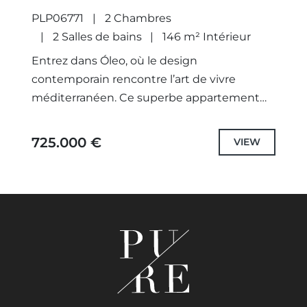
FUENGIROLA
PLP06771
2 Chambres
2 Salles de bains
146 m² Intérieur
Entrez dans Óleo, où le design
contemporain rencontre l’art de vivre
méditerranéen. Ce superbe appartement
de 2 chambres et 2 salles de bains offre des
espaces de vie spacieux, deux...
725.000 €
VIEW