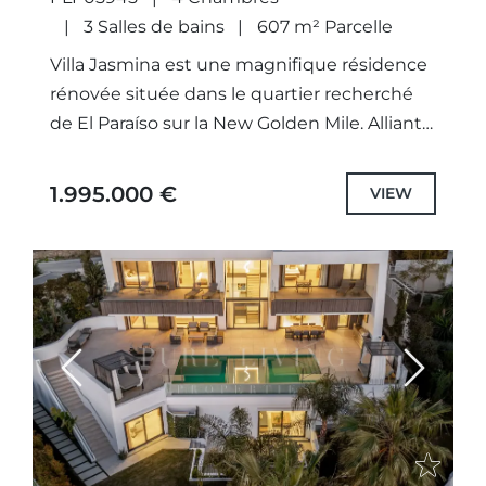
3 Salles de bains
607 m² Parcelle
Villa Jasmina est une magnifique résidence
rénovée située dans le quartier recherché
de El Paraíso sur la New Golden Mile. Alliant
confort contemporain, intimité et charme
méditerranéen, cette élégante villa...
1.995.000 €
VIEW
Previous
Next