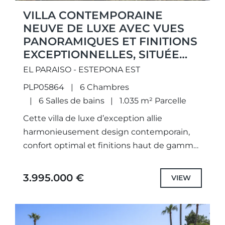
VILLA CONTEMPORAINE
NEUVE DE LUXE AVEC VUES
PANORAMIQUES ET FINITIONS
EXCEPTIONNELLES, SITUÉE
DANS LE QUARTIER PRISÉ D’EL
EL PARAISO - ESTEPONA EST
PARAÍSO, À L’EST D’ESTEPONA.
PLP05864
6 Chambres
6 Salles de bains
1.035 m² Parcelle
Cette villa de luxe d’exception allie
harmonieusement design contemporain,
confort optimal et finitions haut de gamme,
offrant ainsi une résidence clé en main
élégante dans un cadre exclusif.Un hall
3.995.000 €
VIEW
d’entrée...