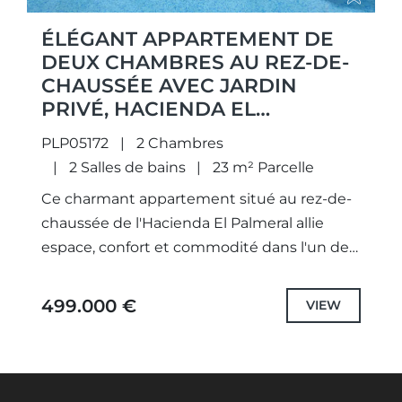
ÉLÉGANT APPARTEMENT DE
DEUX CHAMBRES AU REZ-DE-
CHAUSSÉE AVEC JARDIN
PRIVÉ, HACIENDA EL
PALMERAL
PLP05172
2 Chambres
2 Salles de bains
23 m² Parcelle
Ce charmant appartement situé au rez-de-
chaussée de l'Hacienda El Palmeral allie
espace, confort et commodité dans l'un des
emplacements les plus prisés. Construit en
2004 et maintenu en excellent état,...
499.000 €
VIEW