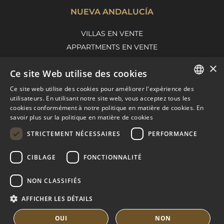
NUEVA ANDALUCÍA
VILLAS EN VENTE
APPARTMENTS EN VENTE
GUIDE DE NUEVA ANDALUCIA
×
Ce site Web utilise des cookies
Ce site web utilise des cookies pour améliorer l'expérience des
ENGLISH
MARBELLA EAST
utilisateurs. En utilisant notre site web, vous acceptez tous les
cookies conformément à notre politique en matière de cookies.
En
SPANISH
savoir plus sur la politique en matière de cookies
VILLAS EN VENTE
FRENCH
APPARTMENTS EN VENTE
STRICTEMENT NÉCESSAIRES
PERFORMANCE
MARBELLA EAST GUIDE
DUTCH
CIBLAGE
FONCTIONNALITÉ
NON CLASSIFIÉS
AFFICHER LES DÉTAILS
OUI
NON