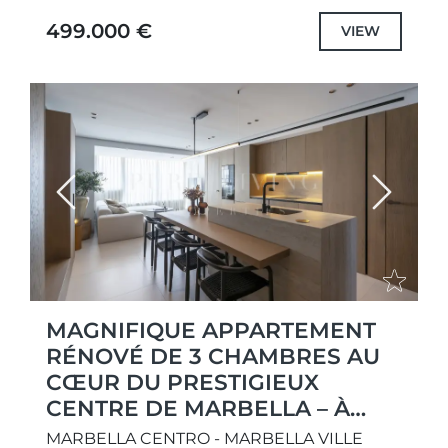
vues sur les montagnes et d'un...
499.000 €
VIEW
Previous
Next
MAGNIFIQUE APPARTEMENT
RÉNOVÉ DE 3 CHAMBRES AU
CŒUR DU PRESTIGIEUX
CENTRE DE MARBELLA – À
QUELQUES PAS DE LA PLAGE
MARBELLA CENTRO - MARBELLA VILLE