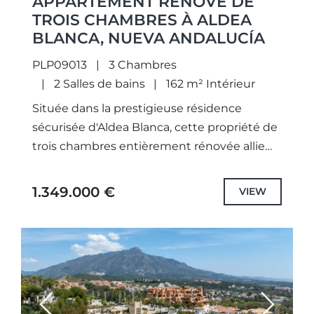
APPARTEMENT RÉNOVÉ DE
TROIS CHAMBRES À ALDEA
BLANCA, NUEVA ANDALUCÍA
PLP09013
3 Chambres
2 Salles de bains
162 m² Intérieur
Située dans la prestigieuse résidence
sécurisée d'Aldea Blanca, cette propriété de
trois chambres entièrement rénovée allie
harmonieusement l'architecture
méditerranéenne intemporelle au savoir-
1.349.000 €
VIEW
faire scandinave d'exception.Conçu par le
célèbre architecte Melvin Villarroel,...
Previous
Next