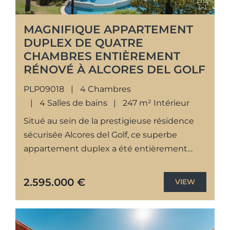
MAGNIFIQUE APPARTEMENT
DUPLEX DE QUATRE
CHAMBRES ENTIÈREMENT
RÉNOVÉ À ALCORES DEL GOLF
PLP09018
4 Chambres
4 Salles de bains
247 m² Intérieur
Situé au sein de la prestigieuse résidence
sécurisée Alcores del Golf, ce superbe
appartement duplex a été entièrement
rénové selon des standards de qualité
élevés. Il offre des intérieurs
2.595.000 €
VIEW
contemporains,...