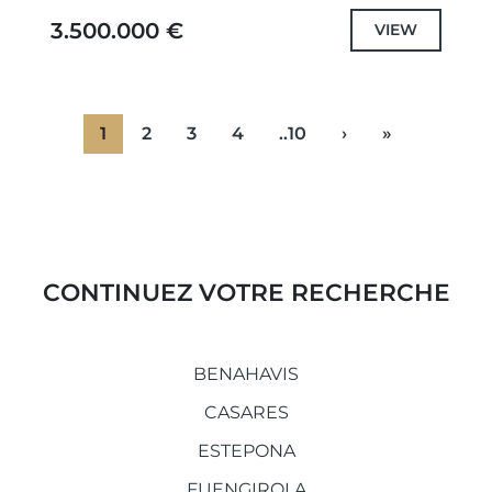
art de vivre raffiné...
3.500.000 €
VIEW
1
2
3
4
..10
›
»
CONTINUEZ VOTRE RECHERCHE
BENAHAVIS
CASARES
ESTEPONA
FUENGIROLA