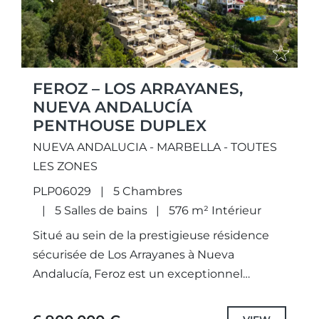
FEROZ – LOS ARRAYANES,
NUEVA ANDALUCÍA
PENTHOUSE DUPLEX
NUEVA ANDALUCIA - MARBELLA - TOUTES
LES ZONES
PLP06029
5 Chambres
5 Salles de bains
576 m² Intérieur
Situé au sein de la prestigieuse résidence
sécurisée de Los Arrayanes à Nueva
Andalucía, Feroz est un exceptionnel
penthouse duplex qui redéfinit l'art de vivre
luxueux à Marbella. Offrant environ...