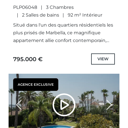
PLP06048
3 Chambres
2 Salles de bains
92 m² Intérieur
Situé dans l'un des quartiers résidentiels les
plus prisés de Marbella, ce magnifique
appartement allie confort contemporain,
élégance et emplacement privilégié, à
quelques pas seulement de la plage, des
795.000 €
VIEW
restaurants...
AGENCE EXCLUSIVE
Previous
Next