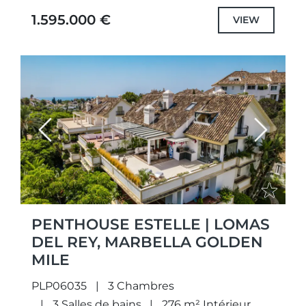
méditerranéen. Bénéficiant d'une position
1.595.000 €
VIEW
dominante et d'une orientation plein...
Previous
Next
PENTHOUSE ESTELLE | LOMAS
DEL REY, MARBELLA GOLDEN
MILE
PLP06035
3 Chambres
3 Salles de bains
276 m² Intérieur