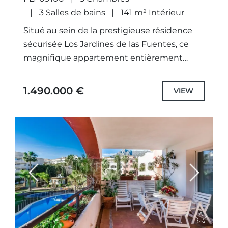
3 Salles de bains
141 m² Intérieur
Situé au sein de la prestigieuse résidence
sécurisée Los Jardines de las Fuentes, ce
magnifique appartement entièrement
rénové représente une opportunité rare
d'acquérir une propriété prête à
1.490.000 €
VIEW
emménager dans l'un...
Previous
Next