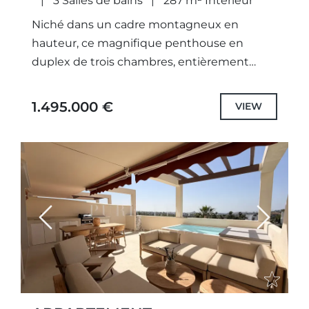
3 Salles de bains
287 m² Intérieur
QUARTIER TRÈS PRISÉ DE LA
QUINTA, BENAHAVÍS
Niché dans un cadre montagneux en
hauteur, ce magnifique penthouse en
duplex de trois chambres, entièrement
rénové, offre un mélange exceptionnel de
design contemporain, de généreux espaces
1.495.000 €
VIEW
extérieurs et de...
Previous
Next