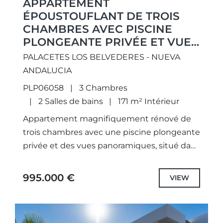
APPARTEMENT
ÉPOUSTOUFLANT DE TROIS
CHAMBRES AVEC PISCINE
PLONGEANTE PRIVÉE ET VUES
PANORAMIQUES, SITUÉ DANS
PALACETES LOS BELVEDERES - NUEVA
LE PRESTIGIEUX PALACETES
ANDALUCIA
LES BELVEDERES
PLP06058
3 Chambres
2 Salles de bains
171 m² Intérieur
Appartement magnifiquement rénové de
trois chambres avec une piscine plongeante
privée et des vues panoramiques, situé dans
le prestigieux Palacetes Les Belvederes
995.000 €
VIEW