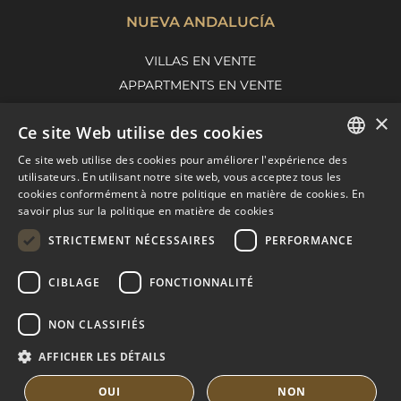
NUEVA ANDALUCÍA
VILLAS EN VENTE
APPARTMENTS EN VENTE
GUIDE DE NUEVA ANDALUCIA
×
Ce site Web utilise des cookies
Ce site web utilise des cookies pour améliorer l'expérience des
ENGLISH
MARBELLA EAST
utilisateurs. En utilisant notre site web, vous acceptez tous les
cookies conformément à notre politique en matière de cookies.
En
SPANISH
savoir plus sur la politique en matière de cookies
VILLAS EN VENTE
FRENCH
APPARTMENTS EN VENTE
STRICTEMENT NÉCESSAIRES
PERFORMANCE
MARBELLA EAST GUIDE
DUTCH
CIBLAGE
FONCTIONNALITÉ
NON CLASSIFIÉS
AFFICHER LES DÉTAILS
OUI
NON