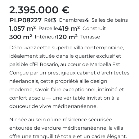
2.395.000 €
PLP08227
3
4
Réf
Chambres
Salles de bains
1.057 m²
419 m²
Parcelle
Construit
300 m²
120 m²
Intérieur
Terrasse
Découvrez cette superbe villa contemporaine,
idéalement située dans le quartier exclusif et
paisible d’El Rosario, au cœur de Marbella Est.
Conçue par un prestigieux cabinet d’architectes
néerlandais, cette propriété allie design
moderne, savoir-faire exceptionnel, intimité et
confort absolu — une véritable invitation à la
douceur de vivre méditerranéenne.
Nichée au sein d’une résidence sécurisée
entourée de verdure méditerranéenne, la villa
offre une tranquillité totale et un cadre élégant.