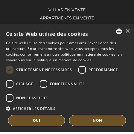
VILLAS EN VENTE
APPARTMENTS EN VENTE
GUIDE DE NUEVA ANDALUCIA
×
Ce site Web utilise des cookies
Ce site web utilise des cookies pour améliorer l'expérience des
ENGLISH
MARBELLA EAST
utilisateurs. En utilisant notre site web, vous acceptez tous les
cookies conformément à notre politique en matière de cookies.
En
SPANISH
savoir plus sur la politique en matière de cookies
VILLAS EN VENTE
FRENCH
APPARTMENTS EN VENTE
STRICTEMENT NÉCESSAIRES
PERFORMANCE
MARBELLA EAST GUIDE
DUTCH
CIBLAGE
FONCTIONNALITÉ
NON CLASSIFIÉS
AFFICHER LES DÉTAILS
OUI
NON