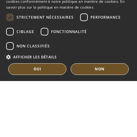
cookies conformément à notre politique en matière de cookies.
En
SPANISH
savoir plus sur la politique en matière de cookies
VILLAS EN VENTE
FRENCH
APPARTMENTS EN VENTE
STRICTEMENT NÉCESSAIRES
PERFORMANCE
MARBELLA EAST GUIDE
DUTCH
CIBLAGE
FONCTIONNALITÉ
NON CLASSIFIÉS
AFFICHER LES DÉTAILS
OUI
NON
© COPYRIGHT 2008
PURE LIVING PROPERTIES
CONSEILS JURIDIQUES
POLITIQUE DE CONFIDENTIALITÉ
POLITIQUE DE COOKIES
BUILT BY INMOBA